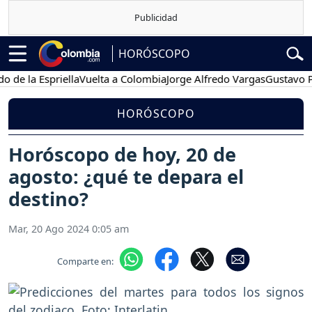
HORÓSCOPO
 Espriella
Vuelta a Colombia
Jorge Alfredo Vargas
Gustavo Petro
HORÓSCOPO
Horóscopo de hoy, 20 de
agosto: ¿qué te depara el
destino?
Mar, 20 Ago 2024 0:05 am
Comparte en: