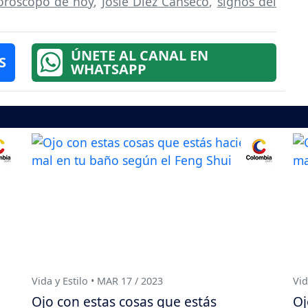
oróscopo de hoy
,
Josie Diez Canseco
,
signos del
ÚNETE AL CANAL EN
S
WHATSAPP
Vida y Estilo • MAR 17 / 2023
Vid
Ojo con estas cosas que estás
Oj