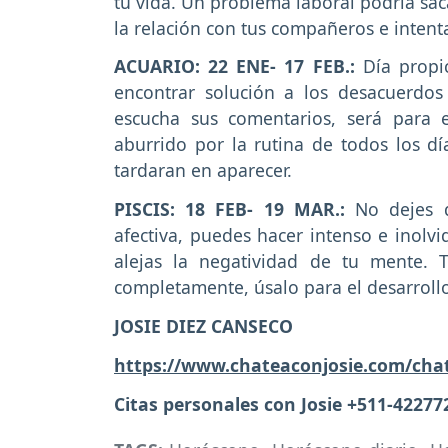
tu vida. Un problema laboral podría sac
la relación con tus compañeros e intent
ACUARIO: 22 ENE- 17 FEB.:
Día propi
encontrar solución a los desacuerdo
escucha sus comentarios, será para e
aburrido por la rutina de todos los dí
tardaran en aparecer.
PISCIS: 18 FEB- 19 MAR.:
No dejes 
afectiva, puedes hacer intenso e inolv
alejas la negatividad de tu mente. 
completamente, úsalo para el desarroll
JOSIE DIEZ CANSECO
https://www.chateaconjosie.com/cha
Citas personales con Josie +511-42277