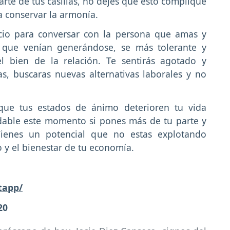
arte de tus casillas, no dejes que esto complique
a conservar la armonía.
cio para conversar con la persona que amas y
s que venían generándose, se más tolerante y
l bien de la relación. Te sentirás agotado y
as, buscaras nuevas alternativas laborales y no
que tus estados de ánimo deterioren tu vida
idable este momento si pones más de tu parte y
Tienes un potencial que no estas explotando
o y el bienestar de tu economía.
tapp/
20