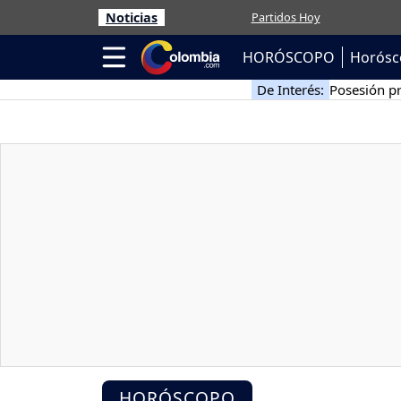
Noticias
Partidos Hoy
HORÓSCOPO
Horósc
De Interés:
Posesión pr
HORÓSCOPO