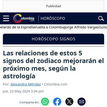
HORÓSCOPO
 de la Espriella
Vuelta a Colombia
Jorge Alfredo Vargas
Gustavo Pe
HORÓSCOPO SIGNOS
Las relaciones de estos 5
signos del zodiaco mejorarán el
próximo mes, según la
astrología
Por:
Alexandra Méndez
• Colombia.com
Jue, 23 May 2024 3:34 pm
Comparte en: