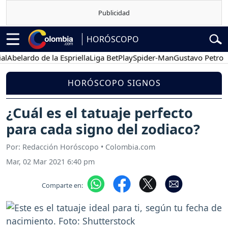
HORÓSCOPO
lardo de la Espriella
Liga BetPlay
Spider-Man
Gustavo Petro
Pose
HORÓSCOPO SIGNOS
¿Cuál es el tatuaje perfecto
para cada signo del zodiaco?
Por: Redacción Horóscopo • Colombia.com
Mar, 02 Mar 2021 6:40 pm
Comparte en: