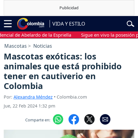
VIDA Y ESTILO
 de Abelardo de la Espriella
Sigue en vivo la posesión preside
Mascotas
Noticias
Mascotas exóticas: los
animales que está prohibido
tener en cautiverio en
Colombia
Por:
Alexandra Méndez
• Colombia.com
Jue, 22 Feb 2024 1:32 pm
Comparte en: