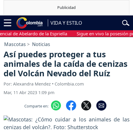
VIDA Y ESTILO
 de Abelardo de la Espriella
Sigue en vivo la posesión presiden
Mascotas
Noticias
Así puedes proteger a tus
animales de la caída de cenizas
del Volcán Nevado del Ruíz
Por: Alexandra Mendez • Colombia.com
Mar, 11 Abr 2023 1:09 pm
Comparte en: