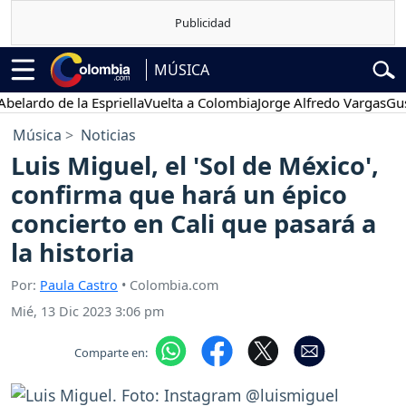
MÚSICA
rdo de la Espriella
Vuelta a Colombia
Jorge Alfredo Vargas
Gustavo
Música
Noticias
Luis Miguel, el 'Sol de México',
confirma que hará un épico
concierto en Cali que pasará a
la historia
Por:
Paula Castro
• Colombia.com
Mié, 13 Dic 2023 3:06 pm
Comparte en: