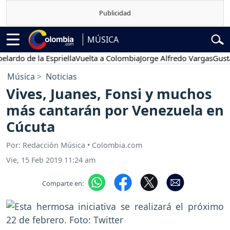
MÚSICA
do de la Espriella
Vuelta a Colombia
Jorge Alfredo Vargas
Gustavo 
Música
Noticias
Vives, Juanes, Fonsi y muchos
más cantarán por Venezuela en
Cúcuta
Por: Redacción Música • Colombia.com
Vie, 15 Feb 2019 11:24 am
Comparte en: