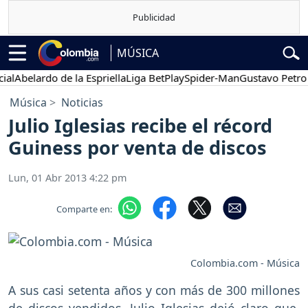
MÚSICA
Abelardo de la Espriella
Liga BetPlay
Spider-Man
Gustavo Petro
Música
Noticias
Julio Iglesias recibe el récord
Guiness por venta de discos
Lun, 01 Abr 2013 4:22 pm
Comparte en:
Colombia.com - Música
A sus casi setenta años y con más de 300 millones
de discos vendidos, Julio Iglesias dejó claro que,