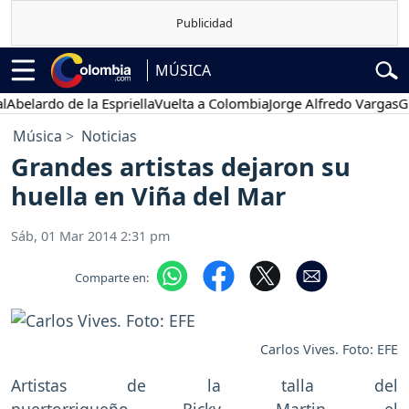
MÚSICA
lardo de la Espriella
Vuelta a Colombia
Jorge Alfredo Vargas
Gusta
Música
Noticias
Grandes artistas dejaron su
huella en Viña del Mar
Sáb, 01 Mar 2014 2:31 pm
Comparte en:
Carlos Vives. Foto: EFE
Artistas de la talla del
puertorriqueño Ricky Martin, el