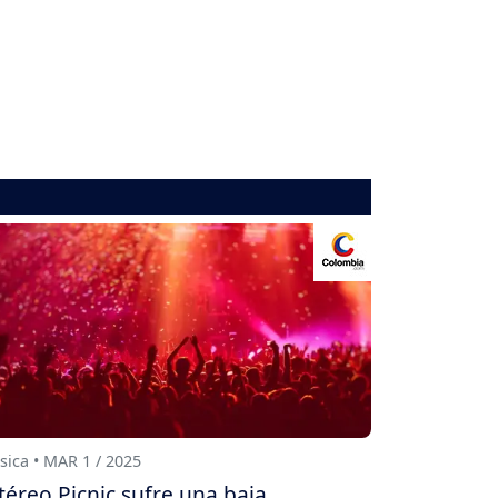
ica • MAR 1 / 2025
téreo Picnic sufre una baja