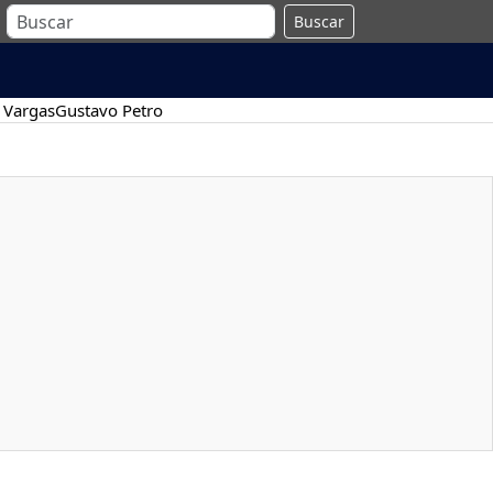
Buscar
 Vargas
Gustavo Petro