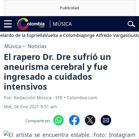
MÚSICA
 de la Espriella
Vuelta a Colombia
Jorge Alfredo Vargas
Gustavo Pe
Música
Noticias
El rapero Dr. Dre sufrió un
aneurisma cerebral y fue
ingresado a cuidados
intensivos
Por: Redacción Música - EFE • Colombia.com
Mié, 06 Ene 2021 9:51 am
Comparte en: