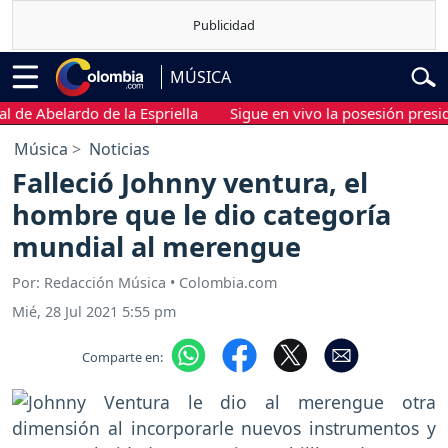
MÚSICA
e Abelardo de la Espriella
Sigue en vivo la posesión presidenc
Música
Noticias
Falleció Johnny ventura, el
hombre que le dio categoría
mundial al merengue
Por: Redacción Música • Colombia.com
Mié, 28 Jul 2021 5:55 pm
Comparte en: