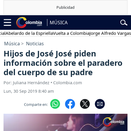
MÚSICA
belardo de la Espriella
Vuelta a Colombia
Jorge Alfredo Vargas
Gust
Música
Noticias
Hijos de José José piden
información sobre el paradero
del cuerpo de su padre
Por: Juliana Hernández • Colombia.com
Lun, 30 Sep 2019 8:40 am
Comparte en: