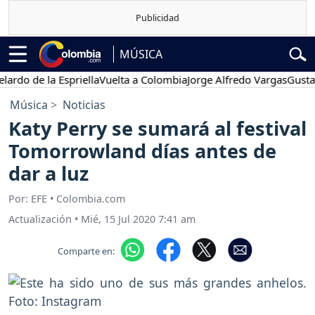
MÚSICA
 de la Espriella
Vuelta a Colombia
Jorge Alfredo Vargas
Gustavo P
Música
Noticias
Katy Perry se sumará al festival
Tomorrowland días antes de
dar a luz
Por: EFE • Colombia.com
Actualización
•
Mié, 15 Jul 2020 7:41 am
Comparte en: