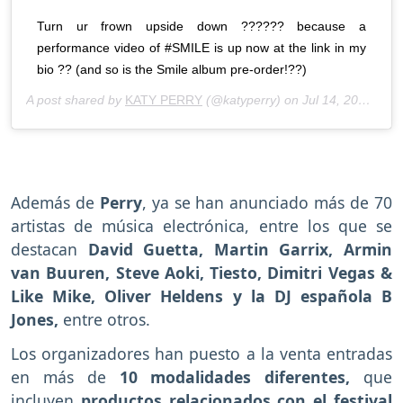
Turn ur frown upside down ?????? because a
performance video of #SMILE is up now at the link in my
bio ?? (and so is the Smile album pre-order!??)
A post shared by
KATY PERRY
(@katyperry) on
Jul 14, 2020 at 8:00am PDT
Además de
Perry
, ya se han anunciado más de 70
artistas de música electrónica, entre los que se
destacan
David Guetta, Martin Garrix, Armin
van Buuren, Steve Aoki, Tiesto, Dimitri Vegas &
Like Mike, Oliver Heldens y la DJ española B
Jones,
entre otros.
Los organizadores han puesto a la venta entradas
en más de
10 modalidades diferentes,
que
incluyen
productos relacionados con el festival