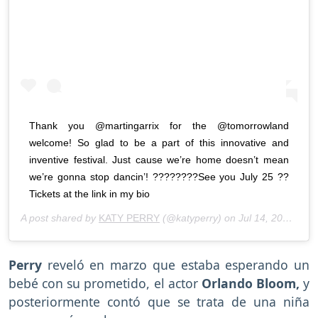
Thank you @martingarrix for the @tomorrowland
welcome! So glad to be a part of this innovative and
inventive festival. Just cause we’re home doesn’t mean
we’re gonna stop dancin’! ????????See you July 25 ??
Tickets at the link in my bio
A post shared by
KATY PERRY
(@katyperry) on
Jul 14, 2020 at 6:06am PDT
Perry
reveló en marzo que estaba esperando un
bebé con su prometido, el actor
Orlando Bloom,
y
posteriormente contó que se trata de una niña