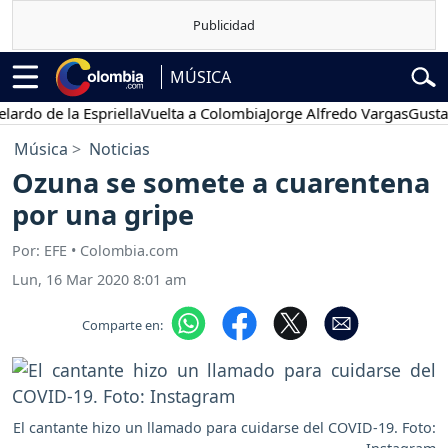
MÚSICA
 de la Espriella
Vuelta a Colombia
Jorge Alfredo Vargas
Gustavo Pe
Música
Noticias
Ozuna se somete a cuarentena
por una gripe
Por: EFE • Colombia.com
Lun, 16 Mar 2020 8:01 am
Comparte en:
El cantante hizo un llamado para cuidarse del COVID-19. Foto: