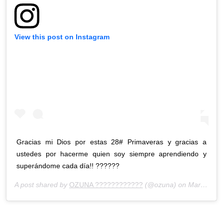
View this post on Instagram
Gracias mi Dios por estas 28# Primaveras y gracias a
ustedes por hacerme quien soy siempre aprendiendo y
superándome cada día!! ??????
A post shared by
OZUNA ????????????
(@ozuna) on
Mar 13, 2020 at 3:14pm PDT