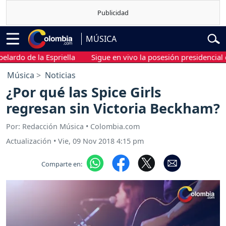
MÚSICA
o de la Espriella
Sigue en vivo la posesión presidencial de Ab
Música
Noticias
¿Por qué las Spice Girls
regresan sin Victoria Beckham?
Por: Redacción Música • Colombia.com
Actualización
•
Vie, 09 Nov 2018 4:15 pm
Comparte en: