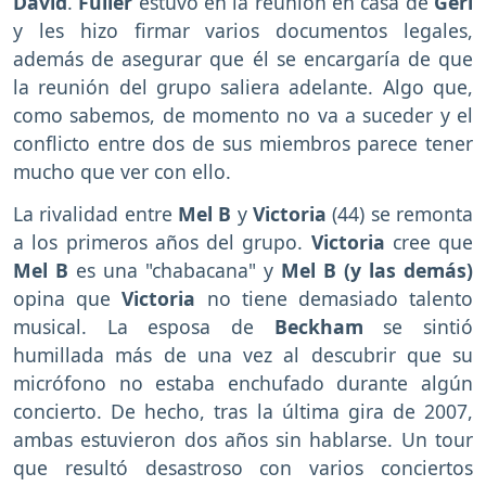
David
.
Fuller
estuvo en la reunión en casa de
Geri
y les hizo firmar varios documentos legales,
además de asegurar que él se encargaría de que
la reunión del grupo saliera adelante. Algo que,
como sabemos, de momento no va a suceder y el
conflicto entre dos de sus miembros parece tener
mucho que ver con ello.
La rivalidad entre
Mel B
y
Victoria
(44) se remonta
a los primeros años del grupo.
Victoria
cree que
Mel B
es una "chabacana" y
Mel B (y las demás)
opina que
Victoria
no tiene demasiado talento
musical. La esposa de
Beckham
se sintió
humillada más de una vez al descubrir que su
micrófono no estaba enchufado durante algún
concierto. De hecho, tras la última gira de 2007,
ambas estuvieron dos años sin hablarse. Un tour
que resultó desastroso con varios conciertos