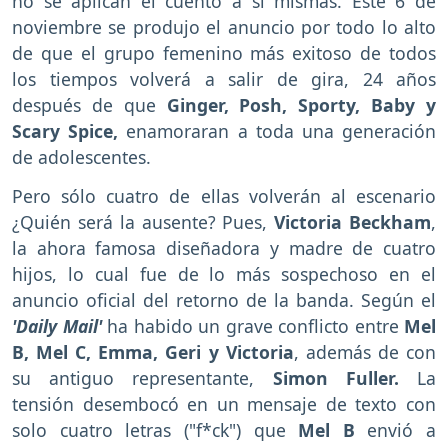
no se aplican el cuento a sí mismas. Este 6 de
noviembre se produjo el anuncio por todo lo alto
de que el grupo femenino más exitoso de todos
los tiempos volverá a salir de gira, 24 años
después de que
Ginger, Posh, Sporty, Baby y
Scary Spice,
enamoraran a toda una generación
de adolescentes.
Pero sólo cuatro de ellas volverán al escenario
¿Quién será la ausente? Pues,
Victoria Beckham
,
la ahora famosa diseñadora y madre de cuatro
hijos, lo cual fue de lo más sospechoso en el
anuncio oficial del retorno de la banda. Según el
'Daily Mail'
ha habido un grave conflicto entre
Mel
B, Mel C, Emma, Geri y Victoria
, además de con
su antiguo representante,
Simon Fuller.
La
tensión desembocó en un mensaje de texto con
solo cuatro letras ("f*ck") que
Mel B
envió a