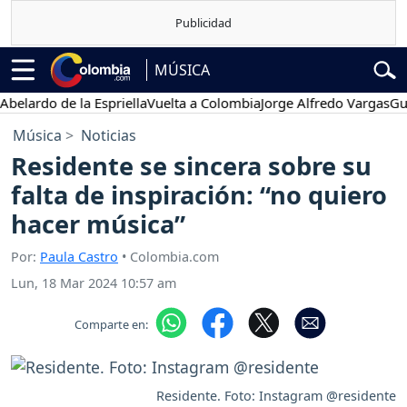
MÚSICA
ardo de la Espriella
Vuelta a Colombia
Jorge Alfredo Vargas
Gustav
Música
Noticias
Residente se sincera sobre su
falta de inspiración: “no quiero
hacer música”
Por:
Paula Castro
• Colombia.com
Lun, 18 Mar 2024 10:57 am
Comparte en:
Residente. Foto: Instagram @residente