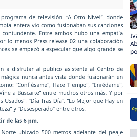
programa de televisión, “A Otro Nivel”, donde
mbia entera vio como fusionaban sus canciones
ro contundente. Entre ambos hubo una empatía
Iv
or lo menos Press release 02 una colaboración
Ab
onces se empezó a especular que algo grande se
po
a disfrutar al público asistente al Centro de
 mágica nunca antes vista donde fusionarán en
 como: “Confiésame”, Hace Tiempo”, “Enrédame”,
“Vine a Buscarte” entre muchos otros más. Y por
 Usados”, “Día Tras Día”, “Lo Mejor que Hay en
steza” y “Desesperado” entre otros.
r de las 6 pm.
a Norte ubicado 500 metros adelante del peaje