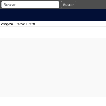
Buscar
 Vargas
Gustavo Petro