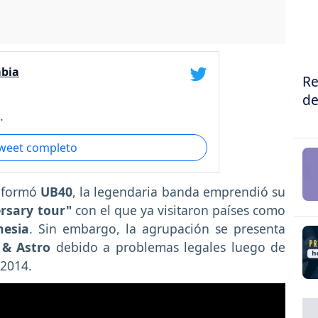
mbia
Re
de
.
tweet completo
 formó
UB40
, la legendaria banda emprendió su
ersary tour"
con el que ya visitaron países como
nesia
. Sin embargo, la agrupación se presenta
 & Astro
debido a problemas legales luego de
 2014.