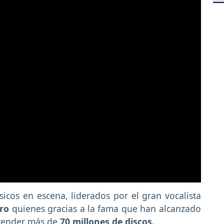
icos en escena, liderados por el gran vocalista
tro
quienes gracias a la fama que han alcanzado
 vender más de
70 millones de discos.