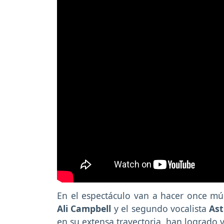
En el espectáculo van a hacer once mús
Ali Campbell
y el segundo vocalista
As
en su extensa trayectoria, han logrado