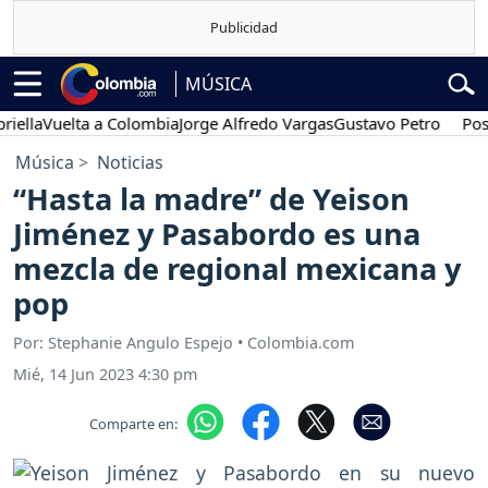
MÚSICA
a
Vuelta a Colombia
Jorge Alfredo Vargas
Gustavo Petro
Posesión
Música
Noticias
“Hasta la madre” de Yeison
Jiménez y Pasabordo es una
mezcla de regional mexicana y
pop
Por: Stephanie Angulo Espejo • Colombia.com
Mié, 14 Jun 2023 4:30 pm
Comparte en: