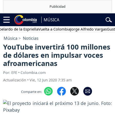
MÚSICA
do de la Espriella
Vuelta a Colombia
Jorge Alfredo Vargas
Gustavo 
Música
Noticias
YouTube invertirá 100 millones
de dólares en impulsar voces
afroamericanas
Por: EFE • Colombia.com
Actualización
•
Vie, 12 Jun 2020 7:35 am
Comparte en: