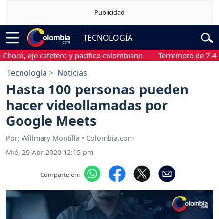
TECNOLOGÍA
, eje cafetero y pacífico colombiano
Terremoto de 7.4 grados
Tecnología
Noticias
Hasta 100 personas pueden
hacer videollamadas por
Google Meets
Por: Willmary Montilla • Colombia.com
Mié, 29 Abr 2020 12:15 pm
Comparte en: