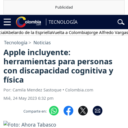
TECNOLOGÍA
elardo de la Espriella
Vuelta a Colombia
Jorge Alfredo Vargas
Gust
Tecnología
Noticias
Apple incluyente:
herramientas para personas
con discapacidad cognitiva y
física
Por: Camila Mendez Sastoque • Colombia.com
Mié, 24 May 2023 6:32 pm
Comparte en: