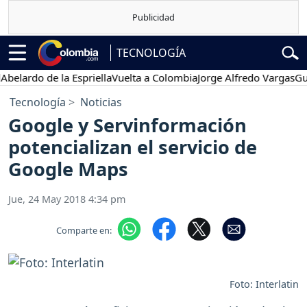
TECNOLOGÍA
do de la Espriella
Vuelta a Colombia
Jorge Alfredo Vargas
Gustavo
Tecnología
Noticias
Google y Servinformación
potencializan el servicio de
Google Maps
Jue, 24 May 2018 4:34 pm
Comparte en:
Foto: Interlatin