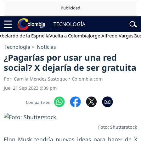
TECNOLOGÍA
rdo de la Espriella
Vuelta a Colombia
Jorge Alfredo Vargas
Gustavo
Tecnología
Noticias
¿Pagarías por usar una red
social? X dejaría de ser gratuita
Por: Camila Mendez Sastoque • Colombia.com
Jue, 21 Sep 2023 6:39 pm
Comparte en:
Foto: Shutterstock
Elon Musk tendría nuevas ideas para hacer de X