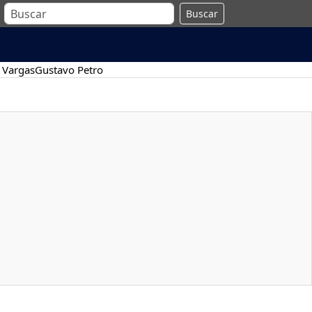
Buscar
 Vargas
Gustavo Petro