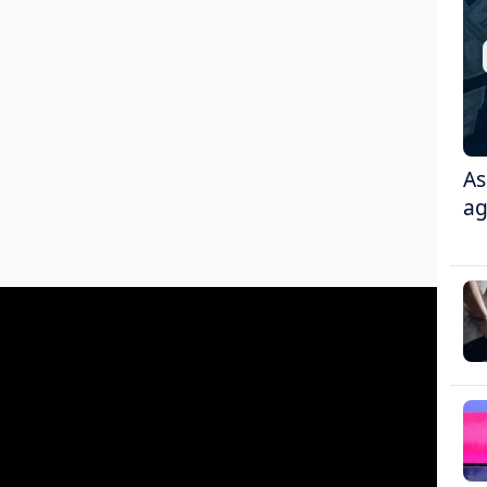
As
ag