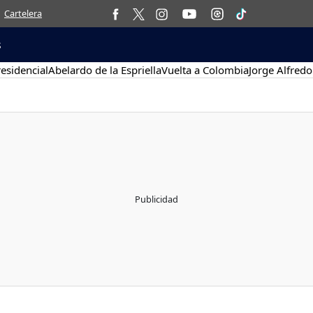
Cartelera
s
esidencial
Abelardo de la Espriella
Vuelta a Colombia
Jorge Alfredo