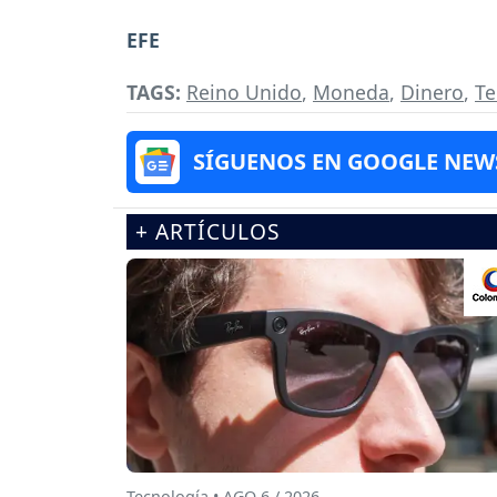
EFE
TAGS:
Reino Unido
,
Moneda
,
Dinero
,
Te
SÍGUENOS EN GOOGLE NEW
+ ARTÍCULOS
Tecnología • AGO 6 / 2026