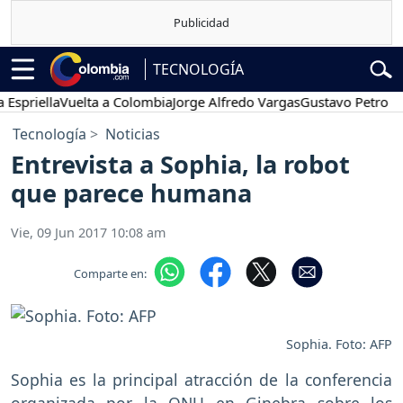
TECNOLOGÍA
ella
Vuelta a Colombia
Jorge Alfredo Vargas
Gustavo Petro
Poses
Tecnología
Noticias
Entrevista a Sophia, la robot
que parece humana
Vie, 09 Jun 2017 10:08 am
Comparte en:
Sophia. Foto: AFP
Sophia es la principal atracción de la conferencia
organizada por la ONU en Ginebra sobre los