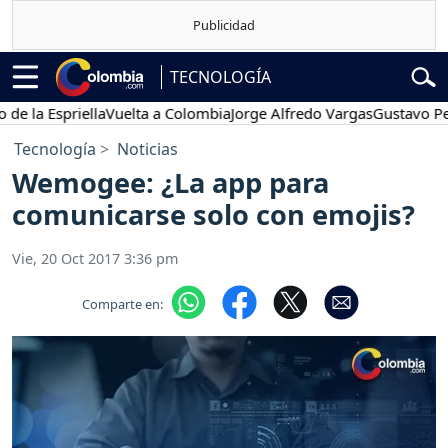
TECNOLOGÍA
a Espriella
Vuelta a Colombia
Jorge Alfredo Vargas
Gustavo Petro
Tecnología
Noticias
Wemogee: ¿La app para
comunicarse solo con emojis?
Vie, 20 Oct 2017 3:36 pm
Comparte en: