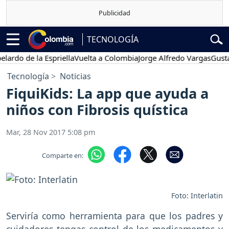
TECNOLOGÍA
do de la Espriella
Vuelta a Colombia
Jorge Alfredo Vargas
Gustavo 
Tecnología
Noticias
FiquiKids: La app que ayuda a
niños con Fibrosis quística
Mar, 28 Nov 2017 5:08 pm
Comparte en:
Foto: Interlatin
Serviría como herramienta para que los padres y
cuidadores tengas control de los medicamentos y