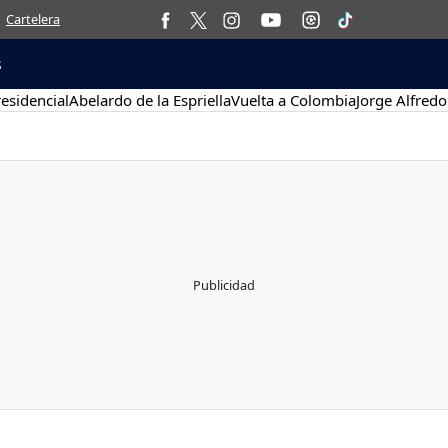
Cartelera
s
esidencial
Abelardo de la Espriella
Vuelta a Colombia
Jorge Alfredo