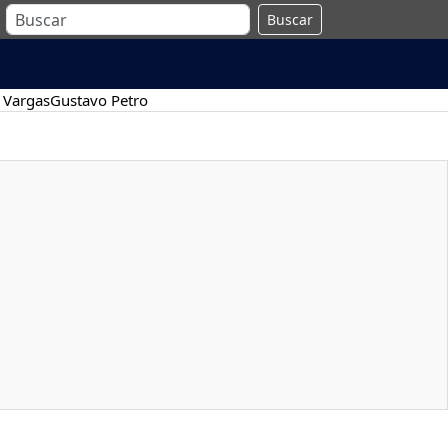
Buscar
 Vargas
Gustavo Petro