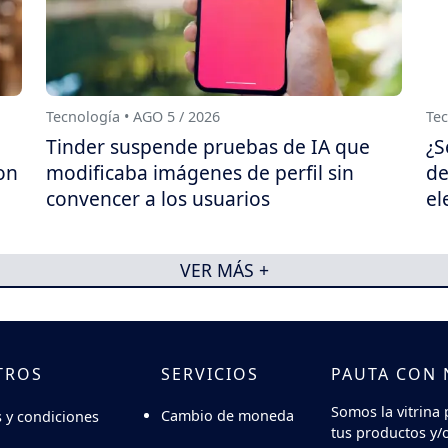
Tecnología • AGO 5 / 2026
Tec
Tinder suspende pruebas de IA que
¿S
on
modificaba imágenes de perfil sin
de
convencer a los usuarios
el
VER MÁS +
TROS
SERVICIOS
PAUTA CON
Somos la vitrina 
Cambio de moneda
 y condiciones
tus productos y/o