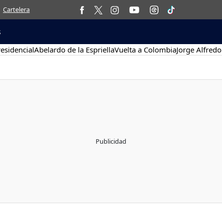
Cartelera
s
esidencial
Abelardo de la Espriella
Vuelta a Colombia
Jorge Alfredo