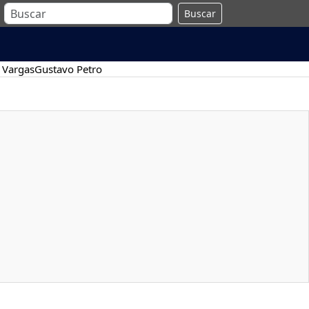
Buscar
 Vargas
Gustavo Petro