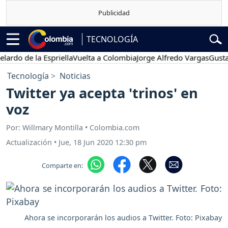
TECNOLOGÍA
 de la Espriella
Vuelta a Colombia
Jorge Alfredo Vargas
Gustavo P
Tecnología
Noticias
Twitter ya acepta 'trinos' en
voz
Por: Willmary Montilla • Colombia.com
Actualización
•
Jue, 18 Jun 2020 12:30 pm
Comparte en:
Ahora se incorporarán los audios a Twitter. Foto: Pixabay