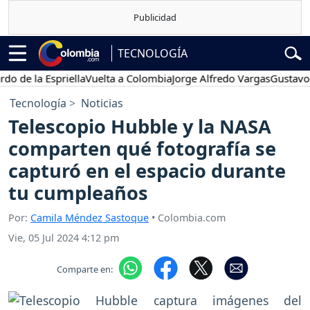
TECNOLOGÍA
e la Espriella
Vuelta a Colombia
Jorge Alfredo Vargas
Gustavo Petr
Tecnología
Noticias
Telescopio Hubble y la NASA
comparten qué fotografía se
capturó en el espacio durante
tu cumpleaños
Por:
Camila Méndez Sastoque
• Colombia.com
Vie, 05 Jul 2024 4:12 pm
Comparte en: