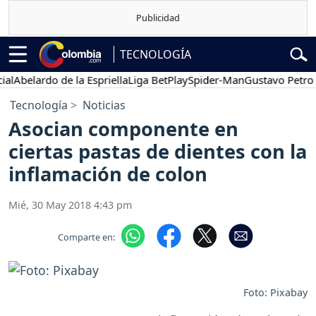
TECNOLOGÍA
belardo de la Espriella
Liga BetPlay
Spider-Man
Gustavo Petro
P
Tecnología
Noticias
Asocian componente en
ciertas pastas de dientes con la
inflamación de colon
Mié, 30 May 2018 4:43 pm
Comparte en:
Foto: Pixabay