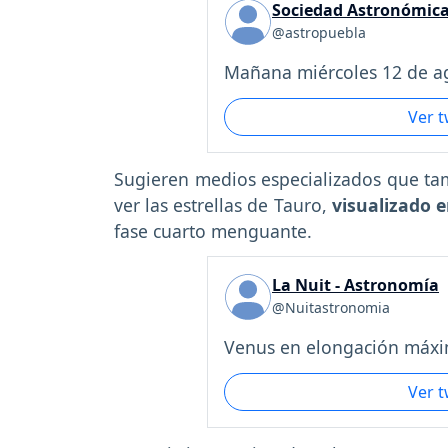
Sociedad Astronómica
@astropuebla
Mañana miércoles 12 de ag
Ver 
Sugieren medios especializados que ta
ver las estrellas de Tauro,
visualizado e
fase cuarto menguante.
La Nuit - Astronomía
@Nuitastronomia
Venus en elongación máxi
Ver 