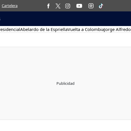
Cartelera
s
esidencial
Abelardo de la Espriella
Vuelta a Colombia
Jorge Alfredo