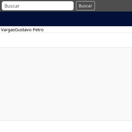
Buscar
 Vargas
Gustavo Petro