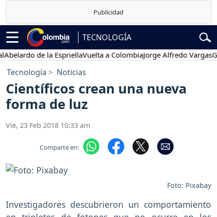
TECNOLOGÍA
lardo de la Espriella
Vuelta a Colombia
Jorge Alfredo Vargas
Gustav
Tecnología
Noticias
Científicos crean una nueva
forma de luz
Vie, 23 Feb 2018 10:33 am
Comparte en:
Foto: Pixabay
Investigadores descubrieron un comportamiento
en tripletes de fotones que no ocurre en los