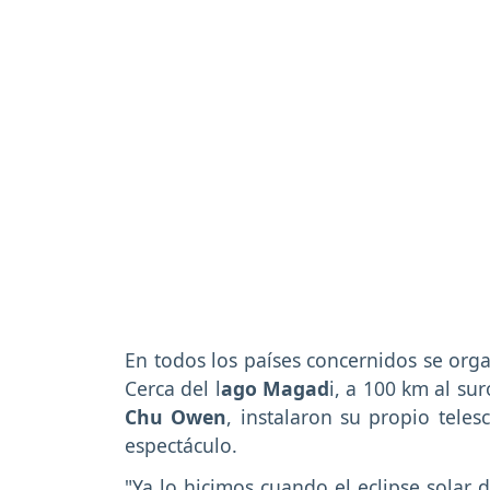
En todos los países concernidos se org
Cerca del l
ago
Magad
i, a 100 km al su
Chu Owen
, instalaron su propio tele
espectáculo.
"Ya lo hicimos cuando el eclipse solar 