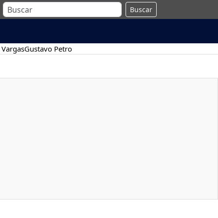
Buscar
 Vargas
Gustavo Petro