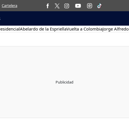
Cartelera
s
esidencial
Abelardo de la Espriella
Vuelta a Colombia
Jorge Alfredo