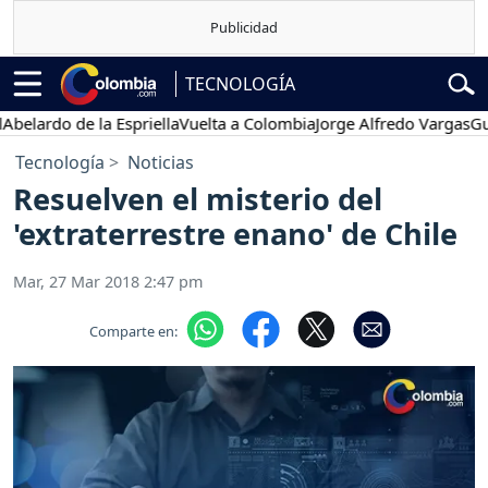
TECNOLOGÍA
rdo de la Espriella
Vuelta a Colombia
Jorge Alfredo Vargas
Gustavo
Tecnología
Noticias
Resuelven el misterio del
'extraterrestre enano' de Chile
Mar, 27 Mar 2018 2:47 pm
Comparte en: