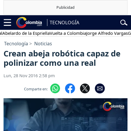
TECNOLOGÍA
ardo de la Espriella
Vuelta a Colombia
Jorge Alfredo Vargas
Gustav
Tecnología
Noticias
Crean abeja robótica capaz de
polinizar como una real
Lun, 28 Nov 2016 2:58 pm
Comparte en: