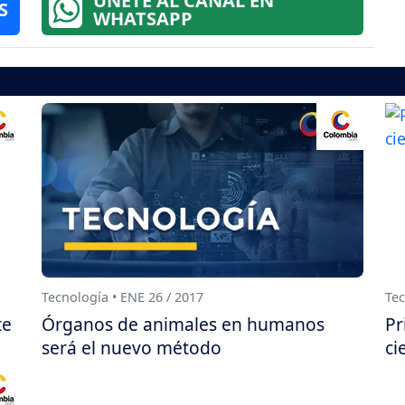
ÚNETE AL CANAL EN
S
WHATSAPP
Tecnología • ENE 26 / 2017
Tec
te
Órganos de animales en humanos
Pr
será el nuevo método
ci