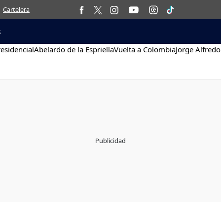
Cartelera
s
esidencial
Abelardo de la Espriella
Vuelta a Colombia
Jorge Alfredo