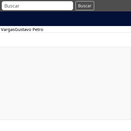
Buscar
 Vargas
Gustavo Petro