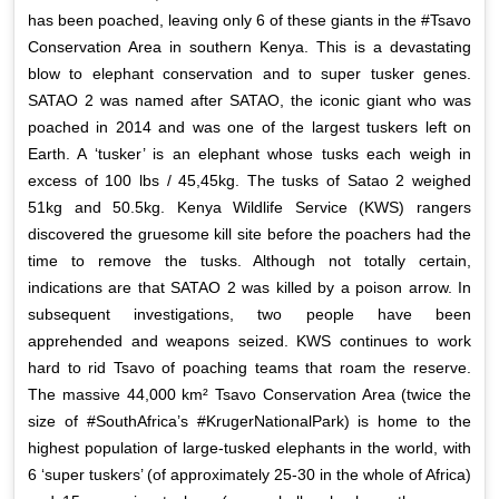
has been poached, leaving only 6 of these giants in the #Tsavo
Conservation Area in southern Kenya. This is a devastating
blow to elephant conservation and to super tusker genes.
SATAO 2 was named after SATAO, the iconic giant who was
poached in 2014 and was one of the largest tuskers left on
Earth. A ‘tusker’ is an elephant whose tusks each weigh in
excess of 100 lbs / 45,45kg. The tusks of Satao 2 weighed
51kg and 50.5kg. Kenya Wildlife Service (KWS) rangers
discovered the gruesome kill site before the poachers had the
time to remove the tusks. Although not totally certain,
indications are that SATAO 2 was killed by a poison arrow. In
subsequent investigations, two people have been
apprehended and weapons seized. KWS continues to work
hard to rid Tsavo of poaching teams that roam the reserve.
The massive 44,000 km² Tsavo Conservation Area (twice the
size of #SouthAfrica’s #KrugerNationalPark) is home to the
highest population of large-tusked elephants in the world, with
6 ‘super tuskers’ (of approximately 25-30 in the whole of Africa)