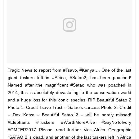
Tragic News to report from #Tsavo, #Kenya…. One of the last
giant tuskers left in #Africa, #Satao2, has been poached!
Named after the magnificent #Satao who was poached in
2014, this is absolutely devastating to the conservation world
and a huge loss for this iconic species. RIP Beautiful Satao 2
Photo 1: Credit Tsavo Trust – Satao’s carcass Photo 2: Credit
– Dex Kotze – Beautiful Satao 2 – will be sorely missed!
#Elephants #Tuskers #WorthMoreAlive #SayNoToIvory
#GMFER2017 Please read further via: Africa Geographic
“SATAO 2 is dead, and another of the last tuskers left in Africa