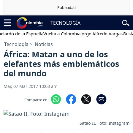
TECNOLOGÍA
 de la Espriella
Vuelta a Colombia
Jorge Alfredo Vargas
Gustavo P
Tecnología
Noticias
África: Matan a uno de los
elefantes más emblemáticos
del mundo
Mar, 07 Mar 2017 10:03 am
Comparte en:
Satao II. Foto: Instagram