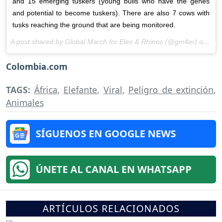
and 15 emerging tuskers (young bulls who have the genes
and potential to become tuskers). There are also 7 cows with
tusks reaching the ground that are being monitored.
A post shared by Global March for Eles & Rhinos (@gm4er) on
Mar
Colombia.com
TAGS:
África
,
Elefante
,
Viral
,
Peligro de extinción
,
Animales
SÍGUENOS EN GOOGLE NEWS
ÚNETE AL CANAL EN WHATSAPP
ARTÍCULOS RELACIONADOS