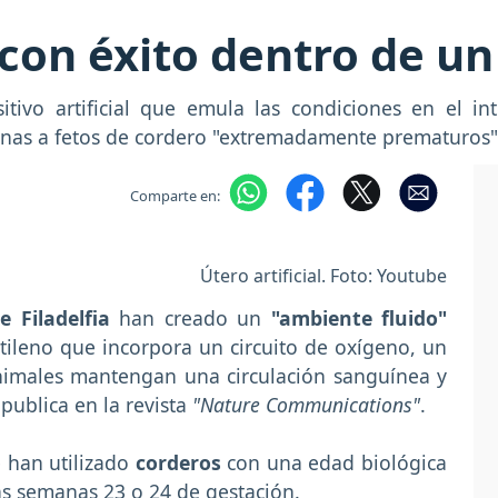
on éxito dentro de un ú
sitivo artificial que emula las condiciones en el i
nas a fetos de cordero "extremadamente prematuros
Comparte en:
Útero artificial. Foto: Youtube
e Filadelfia
han creado un
"ambiente fluido"
tileno que incorpora un circuito de oxígeno, un
nimales mantengan una circulación sanguínea y
publica en la revista
"Nature Communications"
.
e han utilizado
corderos
con una edad biológica
s semanas 23 o 24 de gestación.