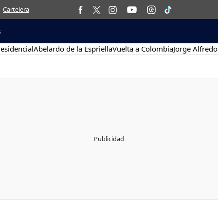
Cartelera
s
esidencial
Abelardo de la Espriella
Vuelta a Colombia
Jorge Alfredo