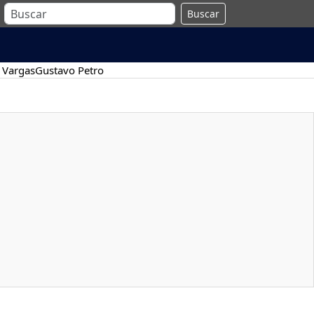
Buscar
 Vargas
Gustavo Petro