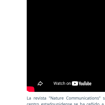
La revista "Nature Communications" s
centro estadounidense se ha ceñido a