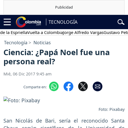
TECNOLOGÍA
Espriella
Vuelta a Colombia
Jorge Alfredo Vargas
Gustavo Petro
Tecnología
Noticias
Ciencia: ¿Papá Noel fue una
persona real?
Mié, 06 Dic 2017 9:45 am
Comparte en:
Foto: Pixabay
San Nicolás de Bari, sería el reconocido Santa
Chaus según científicos de la Universidad de