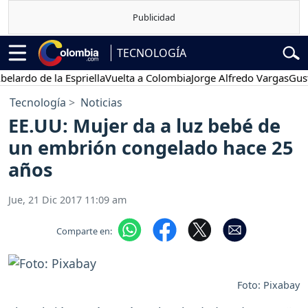
TECNOLOGÍA
rdo de la Espriella
Vuelta a Colombia
Jorge Alfredo Vargas
Gustavo
Tecnología
Noticias
EE.UU: Mujer da a luz bebé de
un embrión congelado hace 25
años
Jue, 21 Dic 2017 11:09 am
Comparte en:
Foto: Pixabay