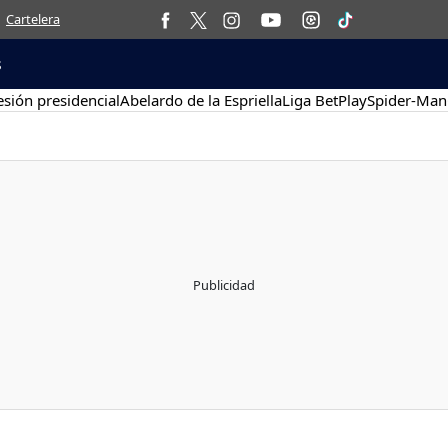
Cartelera
s
sión presidencial
Abelardo de la Espriella
Liga BetPlay
Spider-Man