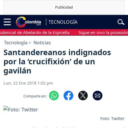
TECNOLOGÍA
cial de Abelardo de la Espriella
Sigue en vivo la posesión pres
Tecnología
Noticias
Santandereanos indignados
por la ‘crucifixión’ de un
gavilán
Lun, 22 Ene 2018 1:02 pm
Comparte en:
Foto: Twitter