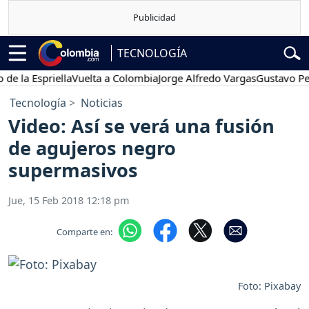
TECNOLOGÍA
 Espriella
Vuelta a Colombia
Jorge Alfredo Vargas
Gustavo Petro
Tecnología
Noticias
Video: Así se verá una fusión
de agujeros negro
supermasivos
Jue, 15 Feb 2018 12:18 pm
Comparte en:
Foto: Pixabay