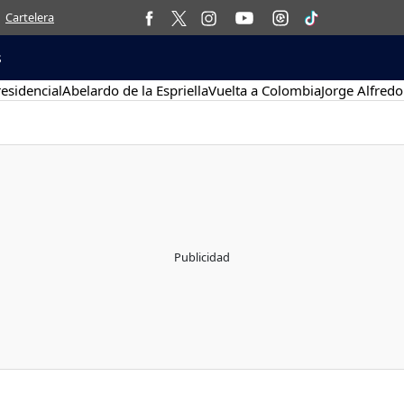
Cartelera
s
esidencial
Abelardo de la Espriella
Vuelta a Colombia
Jorge Alfredo