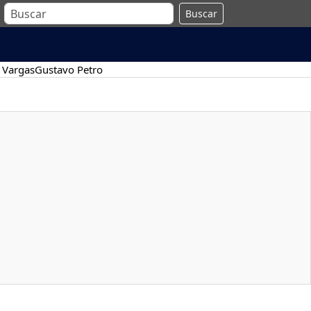
Buscar
 Vargas
Gustavo Petro