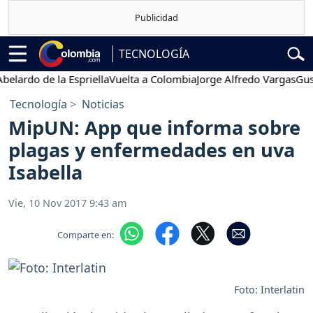
TECNOLOGÍA
do de la Espriella
Vuelta a Colombia
Jorge Alfredo Vargas
Gustavo 
Tecnología
Noticias
MipUN: App que informa sobre
plagas y enfermedades en uva
Isabella
Vie, 10 Nov 2017 9:43 am
Comparte en:
Foto: Interlatin